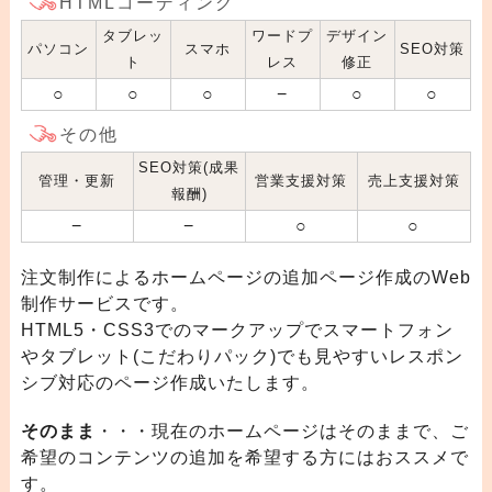
HTMLコーディング
タブレッ
ワードプ
デザイン
パソコン
スマホ
SEO対策
ト
レス
修正
○
○
○
−
○
○
その他
SEO対策(成果
管理・更新
営業支援対策
売上支援対策
報酬)
−
−
○
○
注文制作によるホームページの追加ページ作成のWeb
制作サービスです。
HTML5・CSS3でのマークアップでスマートフォン
やタブレット(こだわりパック)でも見やすいレスポン
シブ対応のページ作成いたします。
そのまま
・・・現在のホームページはそのままで、ご
希望のコンテンツの追加を希望する方にはおススメで
す。