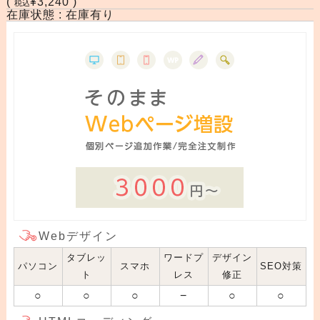
(
¥3,240 )
税込
在庫状態 : 在庫有り
Webデザイン
タブレッ
ワードプ
デザイン
パソコン
スマホ
SEO対策
ト
レス
修正
○
○
○
−
○
○